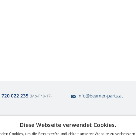
720 022 235
info@beamer-parts.at
(Mo-Fr 9-17)
ber den Lampenkauf
Web Retail s.r.o.
Diese Webseite verwendet Cookies.
ckgabe und Reklamation
Kontakt
nden Cookies, um die Benutzerfreundlichkeit unserer Website zu verbessern.
komplizierte
GDPR