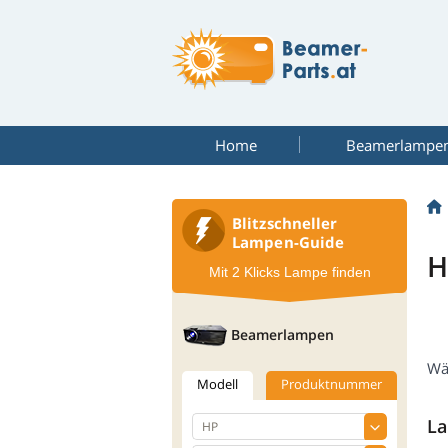
Home
Beamerlampe
Blitzschneller
Lampen-Guide
H
Mit 2 Klicks Lampe finden
Beamerlampen
Wä
Modell
Produktnummer
La