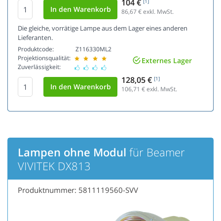
104 €
[1]
86,67
€ exkl. MwSt.
Die gleiche, vorrätige Lampe aus dem Lager eines anderen
Lieferanten.
Produktcode:
Z116330ML2
Projektionsqualität:
Externes Lager
Zuverlässigkeit:
128,05 €
[1]
106,71
€ exkl. MwSt.
Lampen ohne Modul
für Beamer
VIVITEK DX813
Produktnummer: 5811119560-SVV