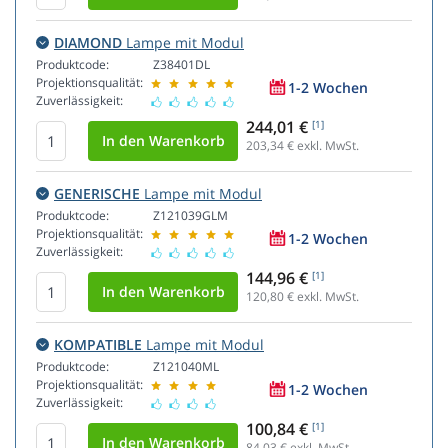
DIAMOND
Lampe mit Modul
Produktcode:
Z38401DL
Projektionsqualität:
1-2 Wochen
Zuverlässigkeit:
244,01 €
[1]
203,34
€ exkl. MwSt.
GENERISCHE
Lampe mit Modul
Produktcode:
Z121039GLM
Projektionsqualität:
1-2 Wochen
Zuverlässigkeit:
144,96 €
[1]
120,80
€ exkl. MwSt.
KOMPATIBLE
Lampe mit Modul
Produktcode:
Z121040ML
Projektionsqualität:
1-2 Wochen
Zuverlässigkeit:
100,84 €
[1]
84,03
€ exkl. MwSt.