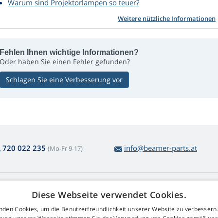
Warum sind Projektorlampen so teuer?
Weitere nützliche Informationen
Fehlen Ihnen wichtige Informationen?
Oder haben Sie einen Fehler gefunden?
Schlagen Sie eine Verbesserung vor
720 022 235
info@beamer-parts.at
(Mo-Fr 9-17)
ber den Lampenkauf
Web Retail s.r.o.
Diese Webseite verwendet Cookies.
ckgabe und Reklamation
Kontakt
nden Cookies, um die Benutzerfreundlichkeit unserer Website zu verbessern.
komplizierte
GDPR