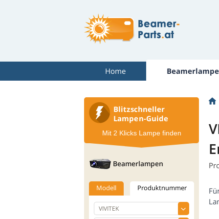
Home
Beamerlampe
Blitzschneller
Lampen-Guide
V
Mit 2 Klicks Lampe finden
E
Beamerlampen
Pr
Modell
Produktnummer
Fü
La