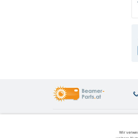
Was Sie interessiert
Ü
Beratung
Rü
Wir verwe
Garantie auf Lampen
Un