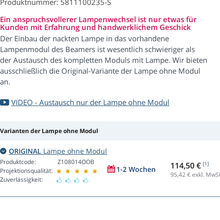
Produktnummer: 5811100235-S
Ein anspruchsvollerer Lampenwechsel ist nur etwas für
Kunden mit Erfahrung und handwerklichem Geschick
Der Einbau der nackten Lampe in das vorhandene
Lampenmodul des Beamers ist wesentlich schwieriger als
der Austausch des kompletten Moduls mit Lampe. Wir bieten
ausschließlich die Original-Variante der Lampe ohne Modul
an.
VIDEO - Austausch nur der Lampe ohne Modul
Varianten der Lampe ohne Modul
ORIGINAL
Lampe ohne Modul
Produktcode:
Z108014OOB
114,50 €
[1]
1-2 Wochen
Projektionsqualität:
95,42
€ exkl. MwSt
Zuverlässigkeit: