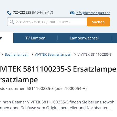
(Mo-Fr 9-17)
720 022 235
info@beamer-parts.at
Suchen
n
TV Lampen
Lampenwechsel
Beamerlampen
VIVITEK Beamerlampen
VIVITEK 5811100235-S
IVITEK 5811100235-S Ersatzlamp
rsatzlampe
oduktnummer: 5811100235-S (oder 1000054-A)
r Ihren Beamer VIVITEK 5811100235-S finden Sie bei uns sowohl
mpen ohne Gehäuse vom Originalhersteller und Nachbauten...