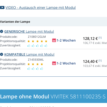
VIDEO - Austausch einer Lampe mit Modul
Varianten der Lampe
GENERISCHE
Lampe mit Modul
Produktcode:
Z108012GLM
128,12 €
[1]
1-2 Wochen
Projektionsqualität:
106,77
€ exkl. Mw
Zuverlässigkeit:
KOMPATIBLE
Lampe mit Modul
Produktcode:
Z145930ML
124,40 €
[1]
1-2 Wochen
Projektionsqualität:
103,67
€ exkl. Mw
Zuverlässigkeit:
Lampe ohne Modul
VIVITEK 5811100235-S