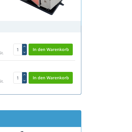
St.
St.