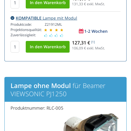
131,33
€ exkl. MwSt.
KOMPATIBLE
Lampe mit Modul
Produktcode:
Z21912ML
Projektionsqualität:
1-2 Wochen
Zuverlässigkeit:
127,31 €
[1]
106,09
€ exkl. MwSt.
Lampe ohne Modul
für Beamer
VIEWSONIC PJ1250
Produktnummer: RLC-005