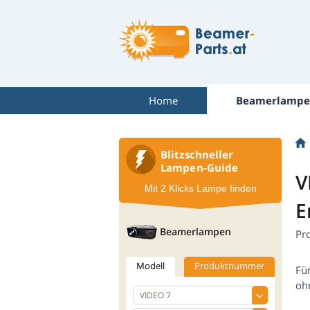
Home
Beamerlampe
Blitzschneller
Lampen-Guide
V
Mit 2 Klicks Lampe finden
E
Beamerlampen
Pr
Modell
Produktnummer
Fü
oh