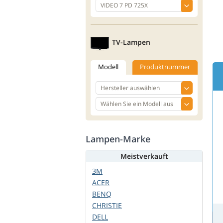
TV-Lampen
Modell
Produktnummer
Lampen-Marke
Meistverkauft
3M
ACER
BENQ
CHRISTIE
DELL