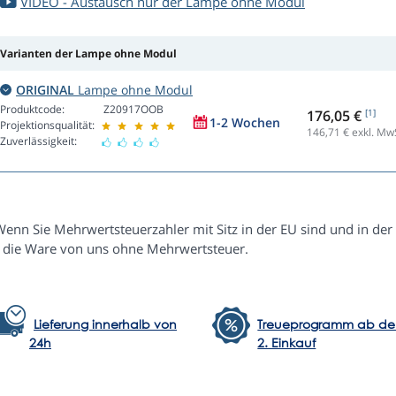
VIDEO - Austausch nur der Lampe ohne Modul
Varianten der Lampe ohne Modul
ORIGINAL
Lampe ohne Modul
Produktcode:
Z20917OOB
176,05 €
[1]
1-2 Wochen
Projektionsqualität:
146,71
€ exkl. Mw
Zuverlässigkeit:
Wenn Sie Mehrwertsteuerzahler mit Sitz in der EU sind und in der
e die Ware von uns ohne Mehrwertsteuer.
Lieferung innerhalb von
Treueprogramm ab d
24h
2. Einkauf