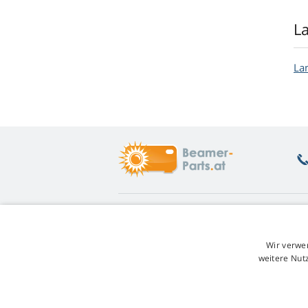
L
La
Was Sie interessiert
Ü
Beratung
Rü
Wir verwe
Garantie auf Lampen
Un
weitere Nut
Treuerabatt
W
Austausch der Lampe
Ge
Übersicht der Lampenvarianten
Re