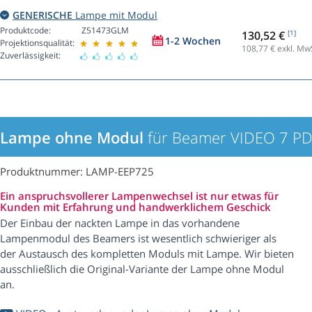
GENERISCHE
Lampe mit Modul
Produktcode:
Z51473GLM
130,52 €
[1]
1-2 Wochen
Projektionsqualität:
108,77
€ exkl. Mw
Zuverlässigkeit:
Lampe ohne Modul
für Beamer VIDEO 7 P
Produktnummer: LAMP-EEP725
Ein anspruchsvollerer Lampenwechsel ist nur etwas für
Kunden mit Erfahrung und handwerklichem Geschick
Der Einbau der nackten Lampe in das vorhandene
Lampenmodul des Beamers ist wesentlich schwieriger als
der Austausch des kompletten Moduls mit Lampe. Wir bieten
ausschließlich die Original-Variante der Lampe ohne Modul
an.