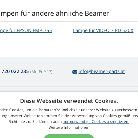
ampen für andere ähnliche Beamer
mpe für EPSON EMP-755
Lampe für VIDEO 7 PD 520X
720 022 235
info@beamer-parts.at
(Mo-Fr 9-17)
ber den Lampenkauf
Web Retail s.r.o.
Diese Webseite verwendet Cookies.
ckgabe und Reklamation
Kontakt
nden Cookies, um die Benutzerfreundlichkeit unserer Website zu verbessern.
komplizierte
GDPR
zung unserer Webseite stimmen Sie der Verwendung von Cookies gemäß uns
arenrücksendung
Impressum
Richtlinie zu. Sie können auch
nur notwendige Cookies akzeptieren.
schäftsbedingungen
Weitere Informationen
klamationsablauf