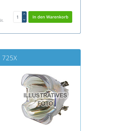
St.
D 725X