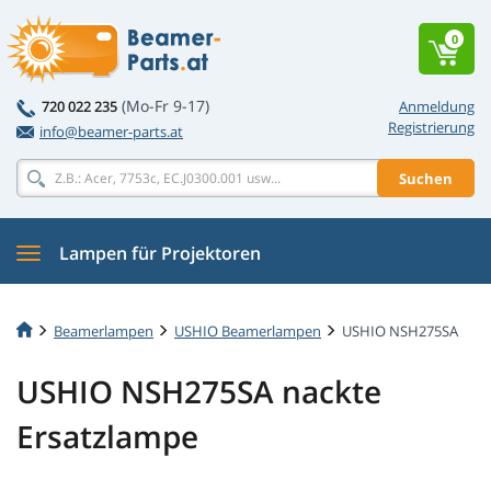
0
(Mo-Fr 9-17)
720 022 235
Anmeldung
Registrierung
info@beamer-parts.at
Suchen
Lampen für Projektoren
Beamerlampen
USHIO Beamerlampen
USHIO NSH275SA
USHIO NSH275SA nackte
Ersatzlampe