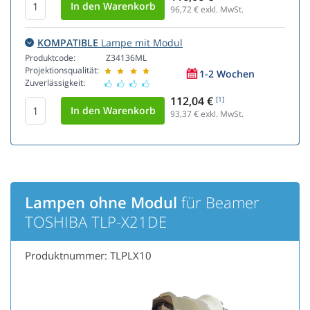
96,72
€ exkl. MwSt.
KOMPATIBLE
Lampe mit Modul
Produktcode:
Z34136ML
Projektionsqualität:
1-2 Wochen
Zuverlässigkeit:
112,04 €
[1]
93,37
€ exkl. MwSt.
Lampen ohne Modul
für Beamer
TOSHIBA TLP-X21DE
Produktnummer: TLPLX10