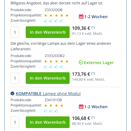
Billigstes Angebot, das aber derzeit nicht auf Lager ist.
Produktcode:
Z3332OOB
Projektionsqualität:
1-2 Wochen
Zuverlässigkeit:
109,36 €
[1]
91,13
€ exkl. MwSt.
Die gleiche, vorrätige Lampe aus dem Lager eines anderen
Lieferanten.
Produktcode:
Z3332OOB2
Projektionsqualität:
Externes Lager
Zuverlässigkeit:
173,76 €
[1]
144,80
€ exkl. MwSt.
KOMPATIBLE
Lampe ohne Modul
Produktcode:
Z34101OB
Projektionsqualität:
1-2 Wochen
Zuverlässigkeit:
106,68 €
[1]
88,90
€ exkl. MwSt.