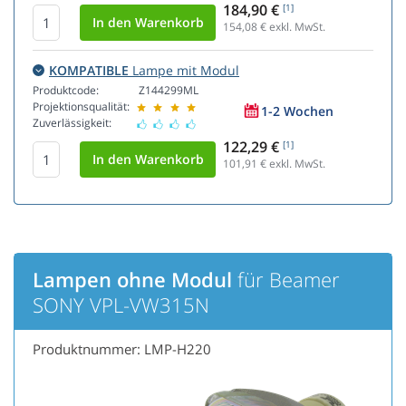
184,90 €
[1]
154,08
€ exkl. MwSt.
KOMPATIBLE
Lampe mit Modul
Produktcode:
Z144299ML
Projektionsqualität:
1-2 Wochen
Zuverlässigkeit:
122,29 €
[1]
101,91
€ exkl. MwSt.
Lampen ohne Modul
für Beamer
SONY VPL-VW315N
Produktnummer: LMP-H220