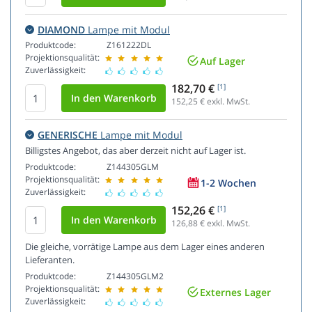
DIAMOND
Lampe mit Modul
Produktcode:
Z161222DL
Projektionsqualität:
Auf Lager
Zuverlässigkeit:
182,70 €
[1]
152,25
€ exkl. MwSt.
GENERISCHE
Lampe mit Modul
Billigstes Angebot, das aber derzeit nicht auf Lager ist.
Produktcode:
Z144305GLM
Projektionsqualität:
1-2 Wochen
Zuverlässigkeit:
152,26 €
[1]
126,88
€ exkl. MwSt.
Die gleiche, vorrätige Lampe aus dem Lager eines anderen
Lieferanten.
Produktcode:
Z144305GLM2
Projektionsqualität:
Externes Lager
Zuverlässigkeit: