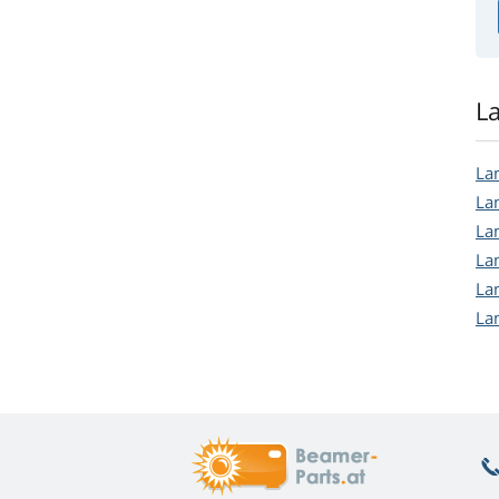
L
La
La
La
La
La
La