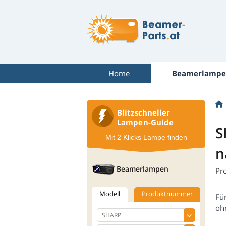
Home
Beamerlampe
Blitzschneller
Lampen-Guide
S
Mit 2 Klicks Lampe finden
n
Beamerlampen
Pr
Modell
Produktnummer
Fü
oh