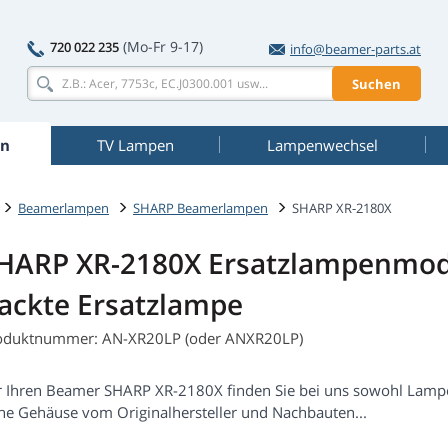
(Mo-Fr 9-17)
720 022 235
info@beamer-parts.at
Suchen
n
TV Lampen
Lampenwechsel
Beamerlampen
SHARP Beamerlampen
SHARP XR-2180X
HARP XR-2180X Ersatzlampenmod
ackte Ersatzlampe
oduktnummer: AN-XR20LP (oder ANXR20LP)
r Ihren Beamer SHARP XR-2180X finden Sie bei uns sowohl Lamp
ne Gehäuse vom Originalhersteller und Nachbauten...