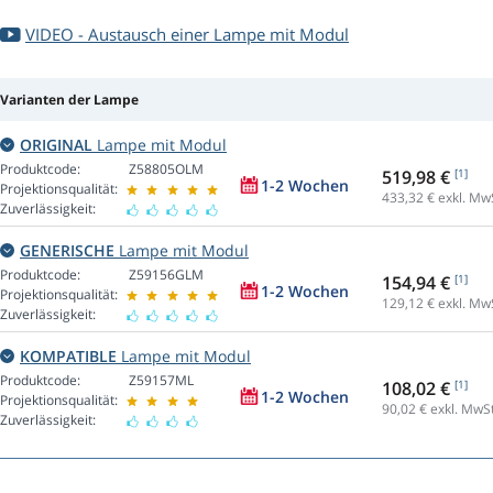
VIDEO - Austausch einer Lampe mit Modul
Varianten der Lampe
ORIGINAL
Lampe mit Modul
Produktcode:
Z58805OLM
519,98 €
[1]
1-2 Wochen
Projektionsqualität:
433,32
€ exkl. Mw
Zuverlässigkeit:
GENERISCHE
Lampe mit Modul
Produktcode:
Z59156GLM
154,94 €
[1]
1-2 Wochen
Projektionsqualität:
129,12
€ exkl. Mw
Zuverlässigkeit:
KOMPATIBLE
Lampe mit Modul
Produktcode:
Z59157ML
108,02 €
[1]
1-2 Wochen
Projektionsqualität:
90,02
€ exkl. MwSt
Zuverlässigkeit: