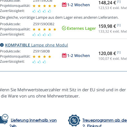
Produktcode:
Z59159OOB
148,24 €
[1]
1-2 Wochen
Projektionsqualität:
123,53
€ exkl. Mw
Zuverlässigkeit:
Die gleiche, vorrätige Lampe aus dem Lager eines anderen Lieferanten.
Produktcode:
Z59159OOB2
159,98 €
[1]
Externes Lager
Projektionsqualität:
133,32
€ exkl. Mw
Zuverlässigkeit:
KOMPATIBLE
Lampe ohne Modul
Produktcode:
Z59158OB
120,08 €
[1]
1-2 Wochen
Projektionsqualität:
100,07
€ exkl. Mw
Zuverlässigkeit:
Wenn Sie Mehrwertsteuerzahler mit Sitz in der EU sind und in der
e die Ware von uns ohne Mehrwertsteuer.
Lieferung innerhalb von
Treueprogramm ab d
24h
2. Einkauf