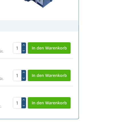
St.
St.
.