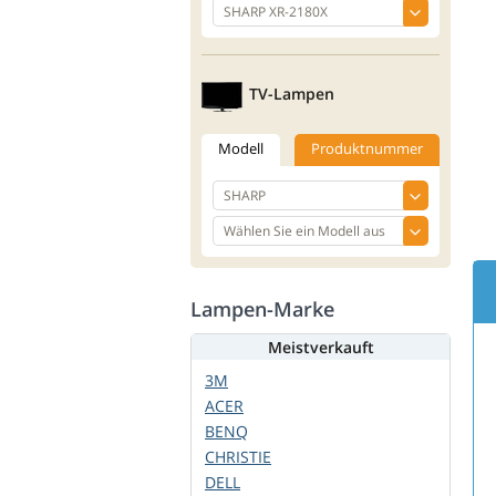
TV-Lampen
Modell
Produktnummer
Lampen-Marke
Meistverkauft
3M
ACER
BENQ
CHRISTIE
DELL