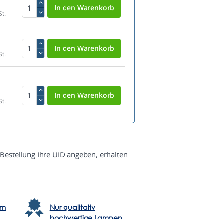
St.
St.
St.
 Bestellung Ihre UID angeben, erhalten
em
Nur qualitativ
hochwertige Lampen