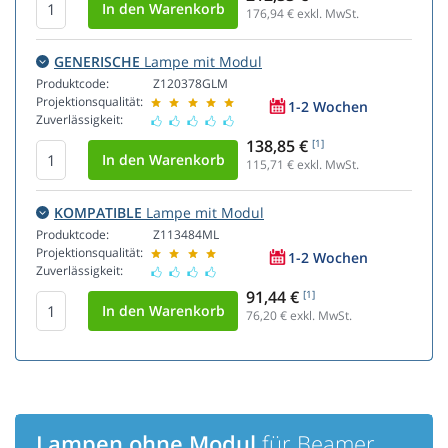
176,94
€ exkl. MwSt.
GENERISCHE
Lampe mit Modul
Produktcode:
Z120378GLM
Projektionsqualität:
1-2 Wochen
Zuverlässigkeit:
138,85 €
[1]
115,71
€ exkl. MwSt.
KOMPATIBLE
Lampe mit Modul
Produktcode:
Z113484ML
Projektionsqualität:
1-2 Wochen
Zuverlässigkeit:
91,44 €
[1]
76,20
€ exkl. MwSt.
Lampen ohne Modul
für Beamer