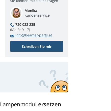
Sie können mich alles fragen
Monika
Kundenservice
720 022 235
(Mo-Fr 9-17)
info@beamer-parts.at
Schreiben Sie mir
 Lampenmodul
ersetzen