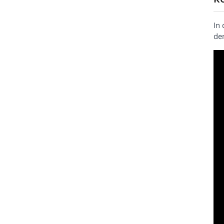
In 
de