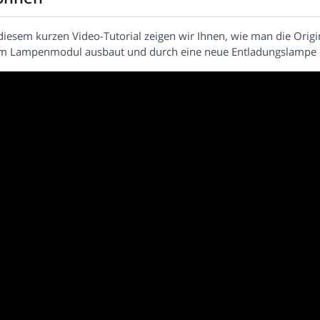
diesem kurzen Video-Tutorial zeigen wir Ihnen, wie man die Origi
m Lampenmodul ausbaut und durch eine neue Entladungslampe e