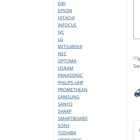
EIKI
EPSON
HITACHI
INFOCUS
JVC
LG
MITSUBISHI
NEC
[1]
OPTOMA
Si
OSRAM
PANASONIC
PHILIPS-UHP
PROMETHEAN
SAMSUNG
SANYO
SHARP
SMARTBOARD
SONY
TOSHIBA
VIEWSONIC