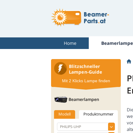
Home
Beamerlampe
Blitzschneller
Lampen-Guide
P
Mit 2 Klicks Lampe finden
E
Beamerlampen
Di
Modell
Produktnummer
we
vo
alt