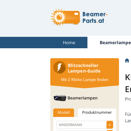
Home
Beamerlampe
Blitzschneller
Lampen-Guide
K
Mit 2 Klicks Lampe finden
E
Beamerlampen
Pr
Modell
Produktnummer
Fü
La