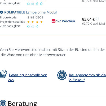
89,77
€ exkl. MwSt
Zuverlässigkeit:
KOMPATIBLE
Lampe ohne Modul
Produktcode:
Z168125OB
83,64 €
[1]
1-2 Wochen
Projektionsqualität:
69,70
€ exkl. MwSt
Zuverlässigkeit:
Wenn Sie Mehrwertsteuerzahler mit Sitz in der EU sind und in der
e die Ware von uns ohne Mehrwertsteuer.
Lieferung innerhalb von
Treueprogramm ab d
24h
2. Einkauf
Beratung