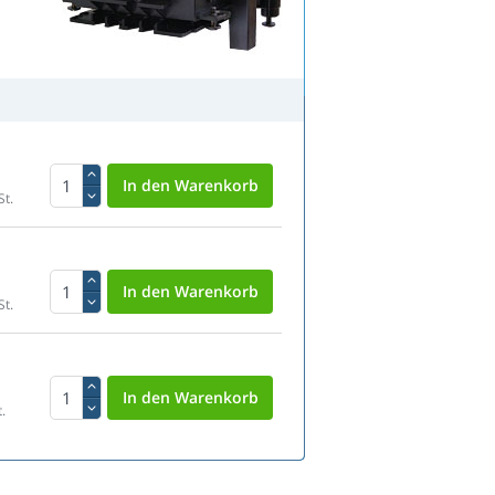
St.
St.
.