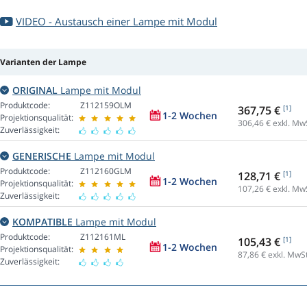
VIDEO - Austausch einer Lampe mit Modul
Varianten der Lampe
ORIGINAL
Lampe mit Modul
Produktcode:
Z112159OLM
367,75 €
[1]
1-2 Wochen
Projektionsqualität:
306,46
€ exkl. Mw
Zuverlässigkeit:
GENERISCHE
Lampe mit Modul
Produktcode:
Z112160GLM
128,71 €
[1]
1-2 Wochen
Projektionsqualität:
107,26
€ exkl. Mw
Zuverlässigkeit:
KOMPATIBLE
Lampe mit Modul
Produktcode:
Z112161ML
105,43 €
[1]
1-2 Wochen
Projektionsqualität:
87,86
€ exkl. MwSt
Zuverlässigkeit: