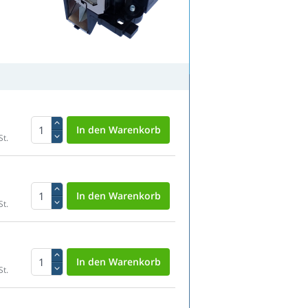
St.
St.
St.