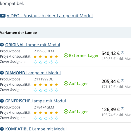
kompatibel.
VIDEO - Austausch einer Lampe mit Modul
Varianten der Lampe
ORIGINAL
Lampe mit Modul
Produktcode:
Z79968OLM
540,42 €
[1]
Externes Lager
Projektionsqualität:
450,35
€ exkl. Mw
Zuverlässigkeit:
DIAMOND
Lampe mit Modul
Produktcode:
Z111999DL
205,34 €
[1]
Auf Lager
Projektionsqualität:
171,12
€ exkl. Mw
Zuverlässigkeit:
GENERISCHE
Lampe mit Modul
Produktcode:
Z78474GLM
126,89 €
[1]
Auf Lager
Projektionsqualität:
105,74
€ exkl. Mw
Zuverlässigkeit:
KOMPATIBLE
Lampe mit Modul