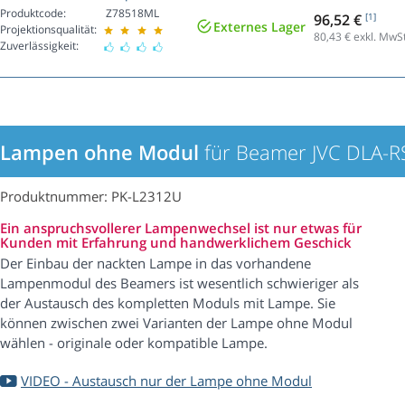
Produktcode:
Z78518ML
96,52 €
[1]
Externes Lager
Projektionsqualität:
80,43
€ exkl. MwSt
Zuverlässigkeit:
Lampen ohne Modul
für Beamer JVC DLA-
Produktnummer: PK-L2312U
Ein anspruchsvollerer Lampenwechsel ist nur etwas für
Kunden mit Erfahrung und handwerklichem Geschick
Der Einbau der nackten Lampe in das vorhandene
Lampenmodul des Beamers ist wesentlich schwieriger als
der Austausch des kompletten Moduls mit Lampe. Sie
können zwischen zwei Varianten der Lampe ohne Modul
wählen - originale oder kompatible Lampe.
VIDEO - Austausch nur der Lampe ohne Modul