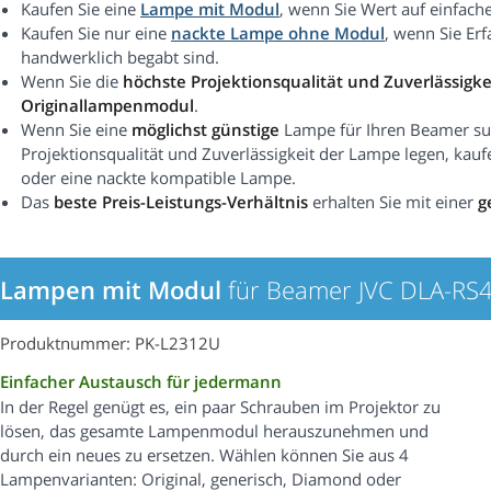
Kaufen Sie eine
Lampe mit Modul
, wenn Sie Wert auf einfach
Kaufen Sie nur eine
nackte Lampe ohne Modul
, wenn Sie Er
handwerklich begabt sind.
Wenn Sie die
höchste Projektionsqualität und Zuverlässigke
Originallampenmodul
.
Wenn Sie eine
möglichst günstige
Lampe für Ihren Beamer suc
Projektionsqualität und Zuverlässigkeit der Lampe legen, kauf
oder eine nackte kompatible Lampe.
Das
beste Preis-Leistungs-Verhältnis
erhalten Sie mit einer
g
Lampen mit Modul
für Beamer JVC DLA-RS
Produktnummer: PK-L2312U
Einfacher Austausch für jedermann
In der Regel genügt es, ein paar Schrauben im Projektor zu
lösen, das gesamte Lampenmodul herauszunehmen und
durch ein neues zu ersetzen. Wählen können Sie aus 4
Lampenvarianten: Original, generisch, Diamond oder