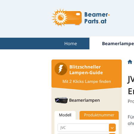
Home
Beamerlampe
Blitzschneller
Lampen-Guide
J
Mit 2 Klicks Lampe finden
E
Beamerlampen
Pr
Modell
Produktnummer
Fü
oh