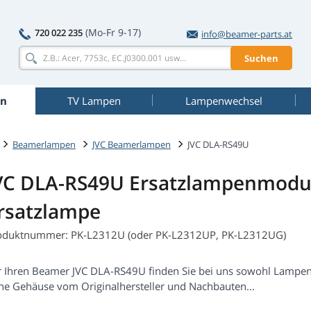
(Mo-Fr 9-17)
720 022 235
info@beamer-parts.at
Suchen
n
TV Lampen
Lampenwechsel
Beamerlampen
JVC Beamerlampen
JVC DLA-RS49U
VC DLA-RS49U Ersatzlampenmodul
rsatzlampe
oduktnummer: PK-L2312U (oder PK-L2312UP, PK-L2312UG)
r Ihren Beamer JVC DLA-RS49U finden Sie bei uns sowohl Lampe
ne Gehäuse vom Originalhersteller und Nachbauten...