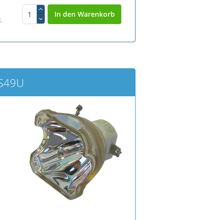
.
RS49U