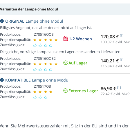
Varianten der Lampe ohne Modul
ORIGINAL
Lampe ohne Modul
Billigstes Angebot, das aber derzeit nicht auf Lager ist.
Produktcode:
Z78516OOB
120,08 €
[1]
1-2 Wochen
Projektionsqualität:
100,07
€ exkl. Mw
Zuverlässigkeit:
Die gleiche, vorrätige Lampe aus dem Lager eines anderen Lieferanten.
Produktcode:
Z78516OOB2
140,21 €
[1]
Auf Lager
Projektionsqualität:
116,84
€ exkl. Mw
Zuverlässigkeit:
KOMPATIBLE
Lampe ohne Modul
Produktcode:
Z78517OB
86,90 €
[1]
Externes Lager
Projektionsqualität:
72,42
€ exkl. MwSt
Zuverlässigkeit:
Wenn Sie Mehrwertsteuerzahler mit Sitz in der EU sind und in der