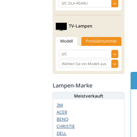
TV-Lampen
Modell
Produktnummer
Lampen-Marke
Meistverkauft
3M
ACER
BENQ
CHRISTIE
DELL