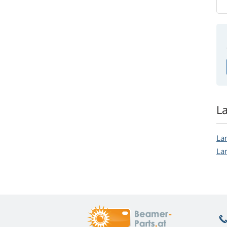
L
La
La