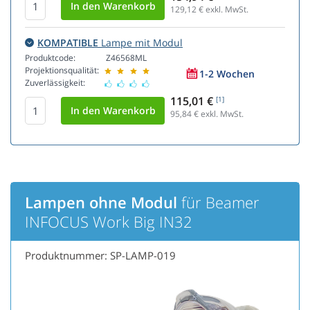
129,12
€ exkl. MwSt.
KOMPATIBLE
Lampe mit Modul
Produktcode:
Z46568ML
Projektionsqualität:
1-2 Wochen
Zuverlässigkeit:
115,01 €
[1]
95,84
€ exkl. MwSt.
Lampen ohne Modul
für Beamer
INFOCUS Work Big IN32
Produktnummer: SP-LAMP-019