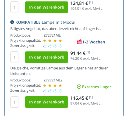
124,81 €
[1]
104,01
€ exkl. MwSt.
KOMPATIBLE
Lampe mit Modul
Billigstes Angebot, das aber derzeit nicht auf Lager ist.
Produktcode:
Z72721ML
Projektionsqualität:
1-2 Wochen
Zuverlässigkeit:
91,44 €
[1]
76,20
€ exkl. MwSt.
Die gleiche, vorrätige Lampe aus dem Lager eines anderen
Lieferanten.
Produktcode:
Z72721ML2
Projektionsqualität:
Externes Lager
Zuverlässigkeit:
116,45 €
[1]
97,04
€ exkl. MwSt.