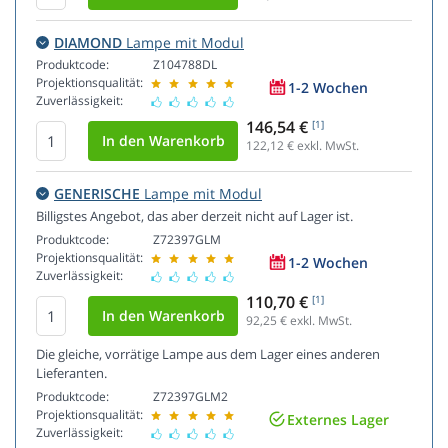
DIAMOND
Lampe mit Modul
Produktcode:
Z104788DL
Projektionsqualität:
1-2 Wochen
Zuverlässigkeit:
146,54 €
[1]
122,12
€ exkl. MwSt.
GENERISCHE
Lampe mit Modul
Billigstes Angebot, das aber derzeit nicht auf Lager ist.
Produktcode:
Z72397GLM
Projektionsqualität:
1-2 Wochen
Zuverlässigkeit:
110,70 €
[1]
92,25
€ exkl. MwSt.
Die gleiche, vorrätige Lampe aus dem Lager eines anderen
Lieferanten.
Produktcode:
Z72397GLM2
Projektionsqualität:
Externes Lager
Zuverlässigkeit: