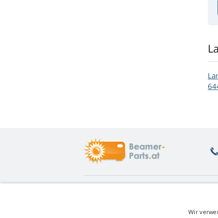
L
La
64
Was Sie interessiert
Ü
Beratung
Rü
Wir verwe
Garantie auf Lampen
Un