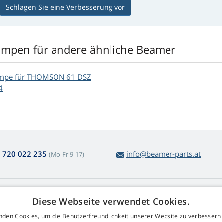
Schlagen Sie eine Verbesserung vor
ampen für andere ähnliche Beamer
mpe für THOMSON 61 DSZ
4
720 022 235
info@beamer-parts.at
(Mo-Fr 9-17)
ber den Lampenkauf
Web Retail s.r.o.
Diese Webseite verwendet Cookies.
ckgabe und Reklamation
Kontakt
nden Cookies, um die Benutzerfreundlichkeit unserer Website zu verbessern.
komplizierte
GDPR