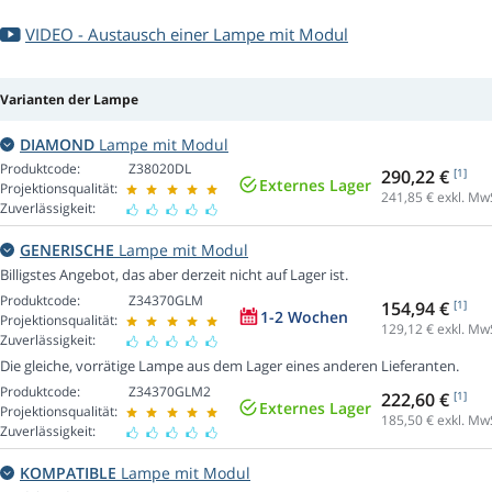
VIDEO - Austausch einer Lampe mit Modul
Varianten der Lampe
DIAMOND
Lampe mit Modul
Produktcode:
Z38020DL
290,22 €
[1]
Externes Lager
Projektionsqualität:
241,85
€ exkl. Mw
Zuverlässigkeit:
GENERISCHE
Lampe mit Modul
Billigstes Angebot, das aber derzeit nicht auf Lager ist.
Produktcode:
Z34370GLM
154,94 €
[1]
1-2 Wochen
Projektionsqualität:
129,12
€ exkl. Mw
Zuverlässigkeit:
Die gleiche, vorrätige Lampe aus dem Lager eines anderen Lieferanten.
Produktcode:
Z34370GLM2
222,60 €
[1]
Externes Lager
Projektionsqualität:
185,50
€ exkl. Mw
Zuverlässigkeit:
KOMPATIBLE
Lampe mit Modul