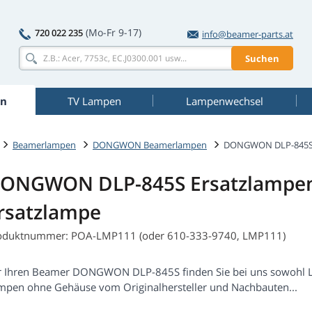
(Mo-Fr 9-17)
720 022 235
info@beamer-parts.at
Suchen
n
TV Lampen
Lampenwechsel
Beamerlampen
DONGWON Beamerlampen
DONGWON DLP-845
ONGWON DLP-845S Ersatzlampen
rsatzlampe
oduktnummer: POA-LMP111 (oder 610-333-9740, LMP111)
r Ihren Beamer DONGWON DLP-845S finden Sie bei uns sowohl L
mpen ohne Gehäuse vom Originalhersteller und Nachbauten...