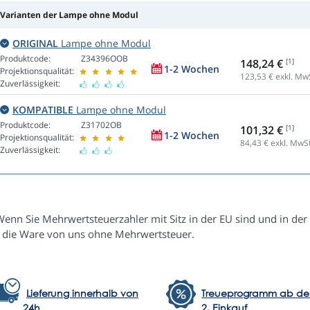
Varianten der Lampe ohne Modul
ORIGINAL
Lampe ohne Modul
Produktcode:
Z34396OOB
148,24 €
[1]
1-2 Wochen
Projektionsqualität:
123,53
€ exkl. Mw
Zuverlässigkeit:
KOMPATIBLE
Lampe ohne Modul
Produktcode:
Z31702OB
101,32 €
[1]
1-2 Wochen
Projektionsqualität:
84,43
€ exkl. MwSt
Zuverlässigkeit:
Wenn Sie Mehrwertsteuerzahler mit Sitz in der EU sind und in der
e die Ware von uns ohne Mehrwertsteuer.
Lieferung innerhalb von
Treueprogramm ab d
24h
2. Einkauf