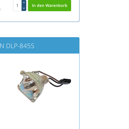
.
N DLP-845S