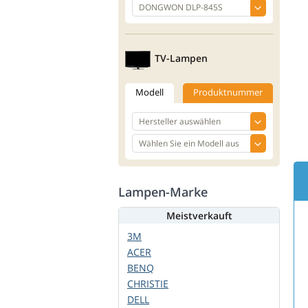
TV-Lampen
Modell
Produktnummer
Lampen-Marke
Meistverkauft
3M
ACER
BENQ
CHRISTIE
DELL