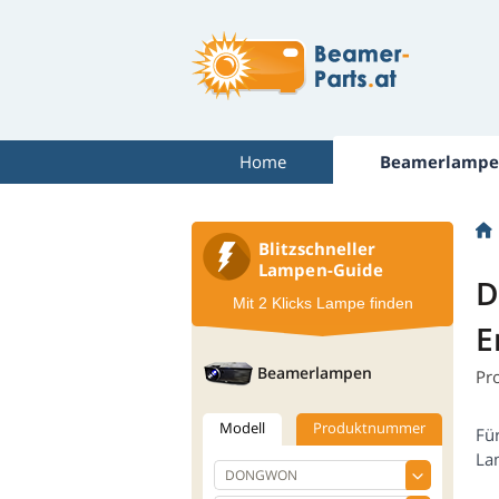
Home
Beamerlampe
Blitzschneller
Lampen-Guide
D
Mit 2 Klicks Lampe finden
E
Beamerlampen
Pr
Modell
Produktnummer
Fü
La