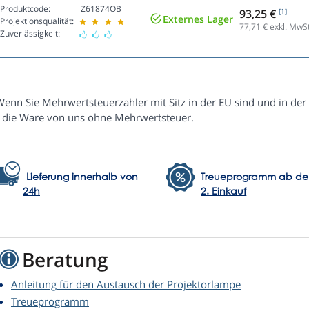
Produktcode:
Z61874OB
93,25 €
[1]
Externes Lager
Projektionsqualität:
77,71
€ exkl. MwSt
Zuverlässigkeit:
Wenn Sie Mehrwertsteuerzahler mit Sitz in der EU sind und in der
e die Ware von uns ohne Mehrwertsteuer.
Lieferung innerhalb von
Treueprogramm ab d
24h
2. Einkauf
Beratung
Anleitung für den Austausch der Projektorlampe
Treueprogramm