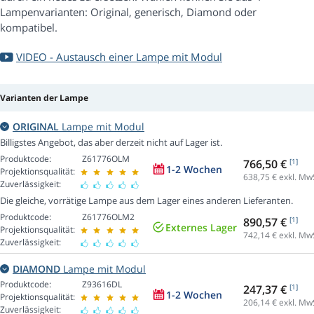
Lampenvarianten: Original, generisch, Diamond oder
kompatibel.
VIDEO - Austausch einer Lampe mit Modul
Varianten der Lampe
ORIGINAL
Lampe mit Modul
Billigstes Angebot, das aber derzeit nicht auf Lager ist.
Produktcode:
Z61776OLM
766,50 €
[1]
1-2 Wochen
Projektionsqualität:
638,75
€ exkl. Mw
Zuverlässigkeit:
Die gleiche, vorrätige Lampe aus dem Lager eines anderen Lieferanten.
Produktcode:
Z61776OLM2
890,57 €
[1]
Externes Lager
Projektionsqualität:
742,14
€ exkl. Mw
Zuverlässigkeit:
DIAMOND
Lampe mit Modul
Produktcode:
Z93616DL
247,37 €
[1]
1-2 Wochen
Projektionsqualität:
206,14
€ exkl. Mw
Zuverlässigkeit: