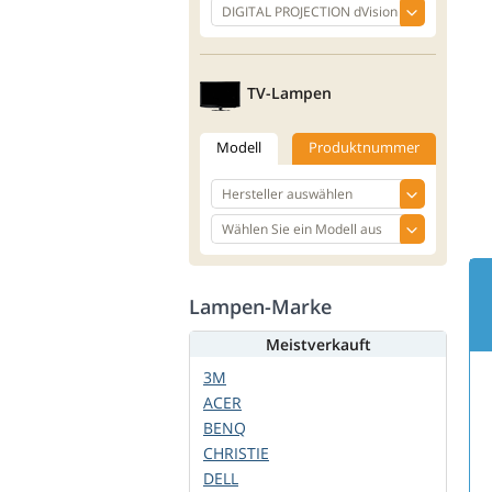
TV-Lampen
Modell
Produktnummer
Lampen-Marke
Meistverkauft
3M
ACER
BENQ
CHRISTIE
DELL