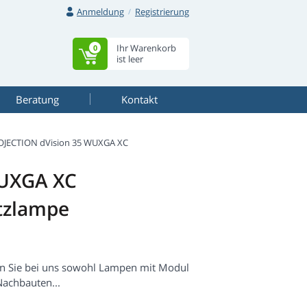
Anmeldung
Registrierung
Ihr Warenkorb
0
ist leer
Beratung
Kontakt
OJECTION dVision 35 WUXGA XC
WUXGA XC
tzlampe
n Sie bei uns sowohl Lampen mit Modul
Nachbauten...