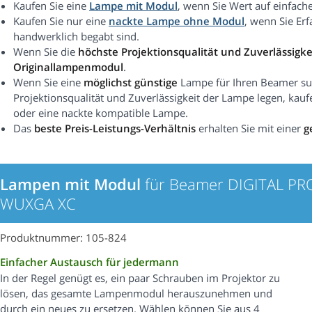
Kaufen Sie eine
Lampe mit Modul
, wenn Sie Wert auf einfach
Kaufen Sie nur eine
nackte Lampe ohne Modul
, wenn Sie Er
handwerklich begabt sind.
Wenn Sie die
höchste Projektionsqualität und Zuverlässigke
Originallampenmodul
.
Wenn Sie eine
möglichst günstige
Lampe für Ihren Beamer suc
Projektionsqualität und Zuverlässigkeit der Lampe legen, kauf
oder eine nackte kompatible Lampe.
Das
beste Preis-Leistungs-Verhältnis
erhalten Sie mit einer
g
Lampen mit Modul
für Beamer DIGITAL PRO
WUXGA XC
Produktnummer: 105-824
Einfacher Austausch für jedermann
In der Regel genügt es, ein paar Schrauben im Projektor zu
lösen, das gesamte Lampenmodul herauszunehmen und
durch ein neues zu ersetzen. Wählen können Sie aus 4