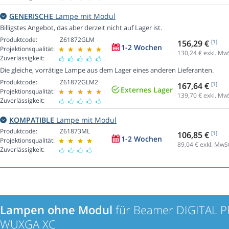
GENERISCHE
Lampe mit Modul
Billigstes Angebot, das aber derzeit nicht auf Lager ist.
Produktcode:
Z61872GLM
156,29 €
[1]
1-2 Wochen
Projektionsqualität:
130,24
€ exkl. Mw
Zuverlässigkeit:
Die gleiche, vorrätige Lampe aus dem Lager eines anderen Lieferanten.
Produktcode:
Z61872GLM2
167,64 €
[1]
Externes Lager
Projektionsqualität:
139,70
€ exkl. Mw
Zuverlässigkeit:
KOMPATIBLE
Lampe mit Modul
Produktcode:
Z61873ML
106,85 €
[1]
1-2 Wochen
Projektionsqualität:
89,04
€ exkl. MwSt
Zuverlässigkeit:
Lampen ohne Modul
für Beamer DIGITAL P
WUXGA XC