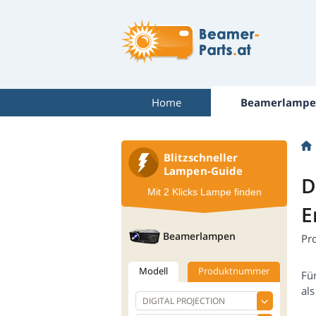
Home
Beamerlampe
Blitzschneller
Lampen-Guide
D
Mit 2 Klicks Lampe finden
E
Beamerlampen
Pr
Modell
Produktnummer
Fü
al