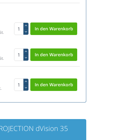
St.
St.
.
ROJECTION dVision 35