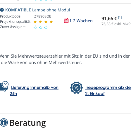
KOMPATIBLE
Lampe ohne Modul
Produktcode:
Z78908OB
91,66 €
[1]
1-2 Wochen
Projektionsqualität:
76,38
€ exkl. MwSt
Zuverlässigkeit:
Wenn Sie Mehrwertsteuerzahler mit Sitz in der EU sind und in der
e die Ware von uns ohne Mehrwertsteuer.
Lieferung innerhalb von
Treueprogramm ab d
24h
2. Einkauf
Beratung