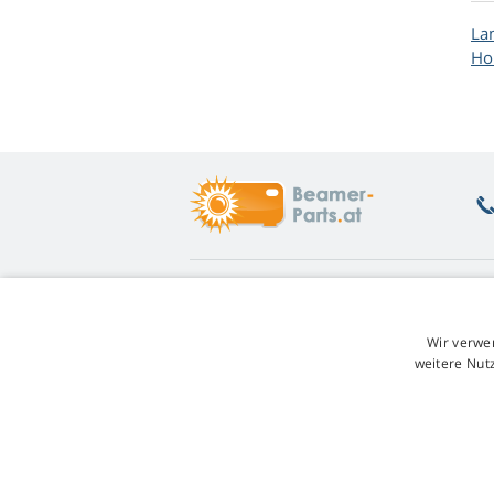
La
Ho
Was Sie interessiert
Ü
Beratung
Rü
Wir verwe
Garantie auf Lampen
Un
weitere Nut
Treuerabatt
W
Austausch der Lampe
Ge
Übersicht der Lampenvarianten
Re