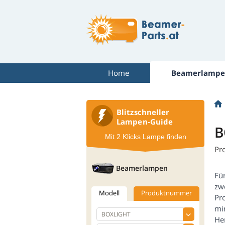
Home
Beamerlampe
Blitzschneller
Lampen-Guide
B
Mit 2 Klicks Lampe finden
Pr
Beamerlampen
Fü
zw
Modell
Produktnummer
Pr
mi
Her