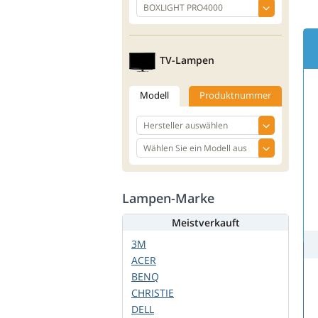
TV-Lampen
Modell
Produktnummer
Lampen-Marke
Meistverkauft
3M
ACER
BENQ
CHRISTIE
DELL