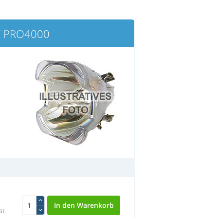
T PRO4000
St.