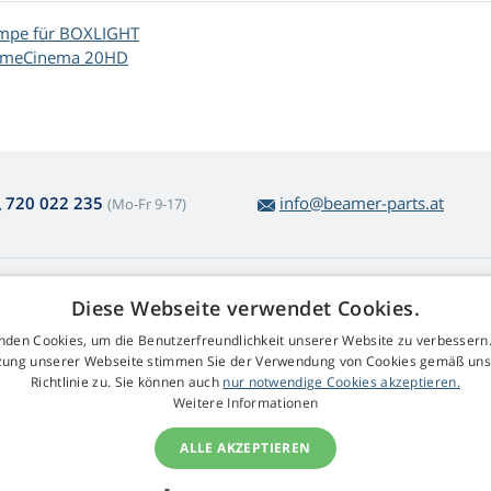
mpe für BOXLIGHT
meCinema 20HD
720 022 235
info@beamer-parts.at
(Mo-Fr 9-17)
ber den Lampenkauf
Web Retail s.r.o.
Diese Webseite verwendet Cookies.
ckgabe und Reklamation
Kontakt
nden Cookies, um die Benutzerfreundlichkeit unserer Website zu verbessern.
komplizierte
GDPR
zung unserer Webseite stimmen Sie der Verwendung von Cookies gemäß uns
arenrücksendung
Impressum
Richtlinie zu. Sie können auch
nur notwendige Cookies akzeptieren.
schäftsbedingungen
Weitere Informationen
klamationsablauf
ALLE AKZEPTIEREN