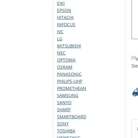
EIKI
EPSON
HITACHI
INFOCUS
JVC
LG
MITSUBISHI
NEC
[1]
OPTOMA
Si
OSRAM
PANASONIC
PHILIPS-UHP
PROMETHEAN
SAMSUNG
SANYO
SHARP
SMARTBOARD
SONY
TOSHIBA
VIEWSONIC