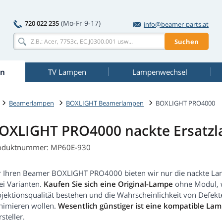
(Mo-Fr 9-17)
720 022 235
info@beamer-parts.at
Suchen
n
TV Lampen
Lampenwechsel
Beamerlampen
BOXLIGHT Beamerlampen
BOXLIGHT PRO4000
OXLIGHT PRO4000 nackte Ersatz
oduktnummer: MP60E-930
r Ihren Beamer BOXLIGHT PRO4000 bieten wir nur die nackte La
ei Varianten.
Kaufen Sie sich eine Original-Lampe
ohne Modul, w
ojektionsqualität bestehen und die Wahrscheinlichkeit von Defe
nimieren wollen.
Wesentlich günstiger ist eine kompatible La
steller.