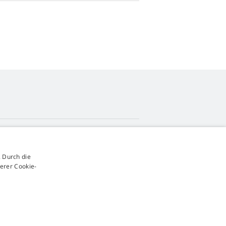
4,9
Sterne
 Durch die
545 Bewertungen
Google
erer Cookie-