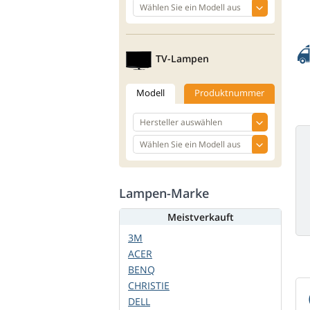
TV-Lampen
Modell
Produktnummer
Lampen-Marke
Meistverkauft
3M
ACER
BENQ
CHRISTIE
DELL