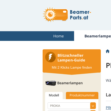
Home
Beamerlampe
Blitzschneller
Lampen-Guide
P
Mit 2 Klicks Lampe finden
Wä
Beamerlampen
La
Modell
Produktnummer
PR