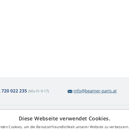
720 022 235
info@beamer-parts.at
(Mo-Fr 9-17)
ber den Lampenkauf
Web Retail s.r.o.
Diese Webseite verwendet Cookies.
ckgabe und Reklamation
Kontakt
nden Cookies, um die Benutzerfreundlichkeit unserer Website zu verbessern.
komplizierte
GDPR