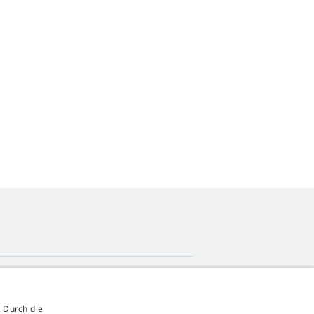
4,9
Sterne
 Durch die